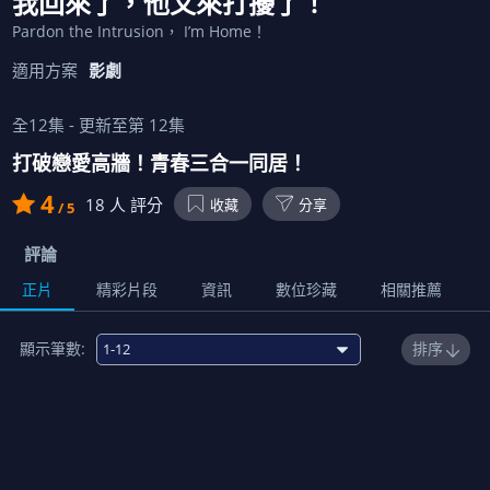
我回來了，他又來打擾了！
Pardon the Intrusion， I’m Home！
適用方案
影劇
全
12
集 - 更新至第
12
集
打破戀愛高牆！青春三合一同居！
4
18
人 評分
收藏
分享
/ 5
評論
正片
精彩片段
資訊
數位珍藏
相關推薦
顯示筆數:
排序
免費
1
我回來了，他又來打擾了！？
00:22:00