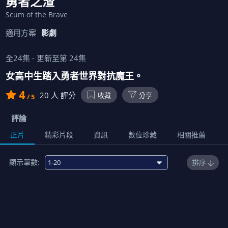
勇者之渣
Scum of the Brave
適用方案
影劇
全
24
集 - 更新至第
24
集
女高中生踏入勇者世界對抗魔王。
4
20
人 評分
收藏
分享
/ 5
評論
正片
精彩片段
資訊
數位珍藏
相關推薦
顯示筆數:
排序
免費
1
勇者的相遇
00:22:00