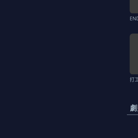
EN
打
劇