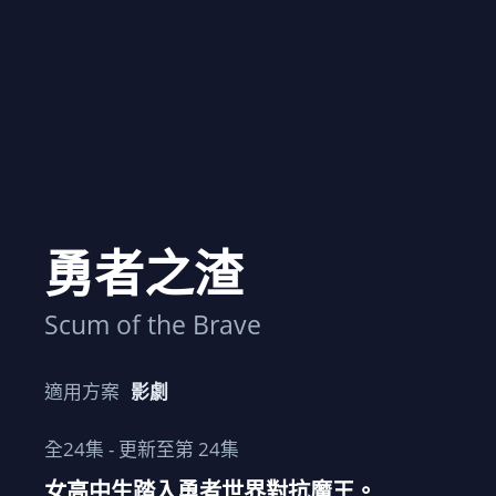
勇者之渣
Scum of the Brave
適用方案
影劇
全
24
集 - 更新至第
24
集
女高中生踏入勇者世界對抗魔王。