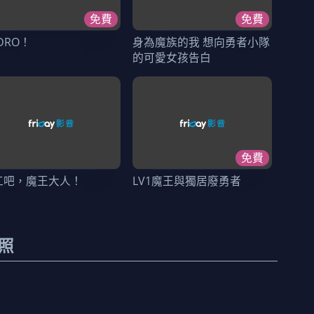
免費
免費
DRO！
身為魔族的我 想向勇者小隊
的可愛女孩告白
免費
工吧，魔王大人！
LV1魔王與獨居廢勇者
照