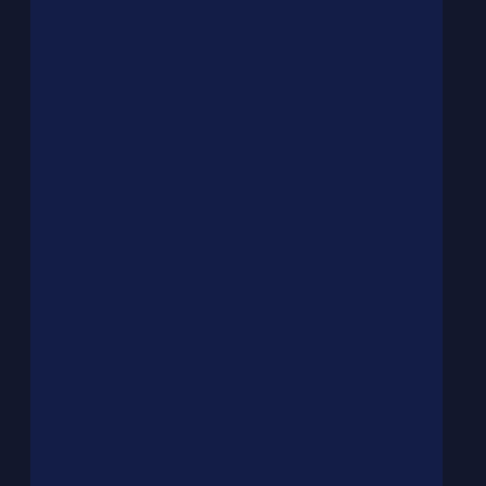
勇者之罪
00:22:00
劇情簡介
9
勇者的遺產
00:22:00
劇情簡介
10
勇者的指導
00:22:00
劇情簡介
11
勇者的合作
00:22:00
劇情簡介
12
勇者的秘密
00:22:00
劇情簡介
13
勇者的疑問
00:22:00
劇情簡介