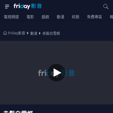
電視頻道
電影
戲劇
動漫
綜藝
免費專區
friDay影音
動漫
赤髮白雪姬