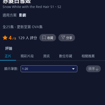
赤髮白雪姬
Snow White with the Red Hair S1、S2
適用方案
影劇
全
25
集 - 更新至第
OVA
集
4
129
人 評分
收藏
分享
/ 5
評論
正片
精彩片段
資訊
數位珍藏
相關推薦
顯示筆數:
排序
1
相遇…著色的命運
00:24:00
2
踏上滿懷希望之路