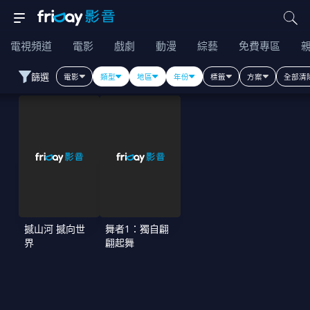
電視頻道
電影
戲劇
動漫
綜藝
免費專區
篩選
電影
類型
地區
年份
標籤
方案
全部清
撼山河 撼向世
舞者1：獨自翩
界
翩起舞