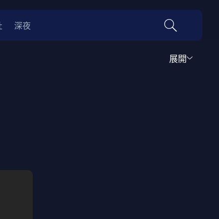
社
深夜
展開
運動
家庭
音樂歌舞
動畫
紀錄
傳記
經典老片
情
0年代
70年代
動漫改編
國際影展專區
名偵探柯南系列
吉卜力