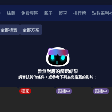
漫
綜藝
免費專區
親子
輕享
排行榜
點數福利
全部標籤
全部方案
奇幻
犯罪
冒險
驚悚
恐怖
災難
戰爭
喜劇
中國
香港
法國
其他
暫無對應的篩選結果
2
2021
2020
2010-2019
2000年代
90年代
8
請嘗試其他條件，或參考下列為您推薦的影片：
LGBTQ
裝
醫生
警察
浪漫
溫馨
懸疑
小說改編
獨家
跟播中
跟播中
4K
位珍藏
霹靂