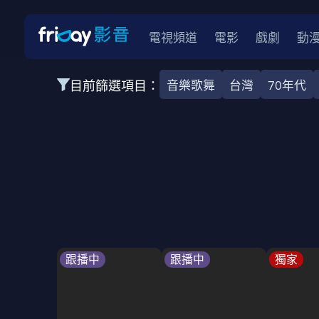
電視頻道
電影
戲劇
動
目前篩選項目：
音樂歌舞
台灣
70年代
全部類型
韓影
動作
劇情
愛情
科幻
全部地區
韓國
美國
泰國
日本
台灣
2026
2025
2024
2023
202
全部年份
全部標籤
警匪片
槍戰
婚外情
校園
古
跟播中
跟播中
獨家
全部方案
免費
影劇
單次付費
用券
數