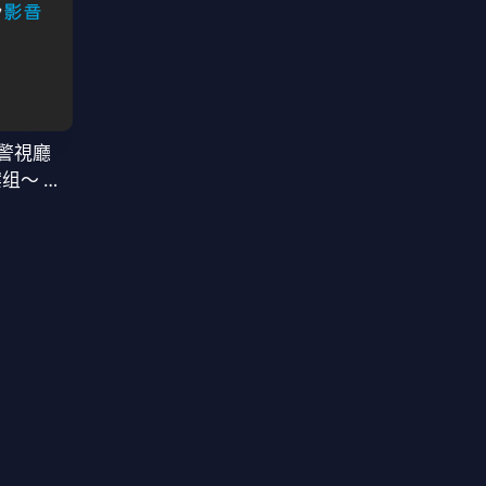
警視廳
案组〜 第