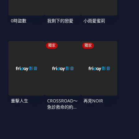
0時盜數
我剩下的戀愛
小雨愛蜜莉
獨家
獨家
重擊人生
CROSSROAD～
再見NOIR
急診救命的約定
～