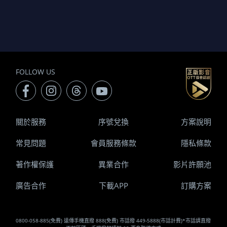
FOLLOW US
關於服務
序號兌換
方案說明
常見問題
會員服務條款
隱私條款
著作權保護
異業合作
影片許願池
廣告合作
下載APP
訂購方案
0800-058-885(免費) 遠傳手機直撥 888(免費) 市話撥 449-5888(市話計費)*市話請直撥