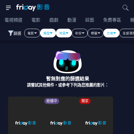
電視頻道
電影
戲劇
動漫
綜藝
免費專區
篩選
電影
類型
地區
年份
標籤
方案
全部清
暫無對應的篩選結果
請嘗試其他條件，或參考下列為您推薦的影片：
跟播中
獨家