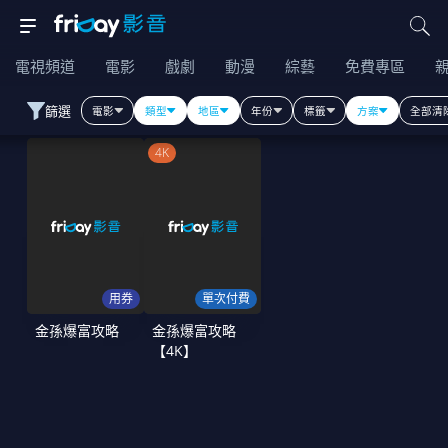
電視頻道
電影
戲劇
動漫
綜藝
免費專區
篩選
電影
類型
地區
年份
標籤
方案
全部清
4K
用券
單次付費
金孫爆富攻略
金孫爆富攻略
【4K】