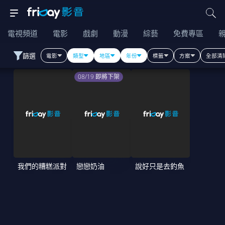
電視頻道
電影
戲劇
動漫
綜藝
免費專區
篩選
電影
類型
地區
年份
標籤
方案
全部清
08/19 即將下架
我們的糟糕派對
戀戀奶油
說好只是去釣魚