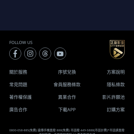
FOLLOW US
關於服務
序號兌換
方案說明
常見問題
會員服務條款
隱私條款
著作權保護
異業合作
影片許願池
廣告合作
下載APP
訂購方案
0800-058-885(免費) 遠傳手機直撥 888(免費) 市話撥 449-5888(市話計費)*市話請直撥