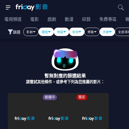
電視頻道
電影
戲劇
動漫
綜藝
免費專區
篩選
影劇
類型
地區
年份
標籤
方案
全部清
暫無對應的篩選結果
請嘗試其他條件，或參考下列為您推薦的影片：
跟播中
獨家