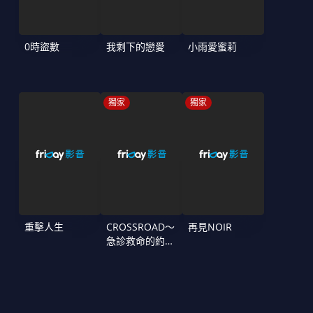
0時盜數
我剩下的戀愛
小雨愛蜜莉
獨家
獨家
重擊人生
CROSSROAD～
再見NOIR
急診救命的約定
～