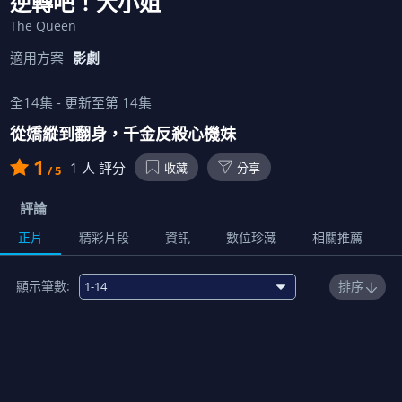
逆轉吧！大小姐
The Queen
適用方案
影劇
全
14
集 - 更新至第
14
集
從嬌縱到翻身，千金反殺心機妹
1
1
人 評分
收藏
分享
/ 5
評論
正片
精彩片段
資訊
數位珍藏
相關推薦
顯示筆數:
排序
1
00:06:00