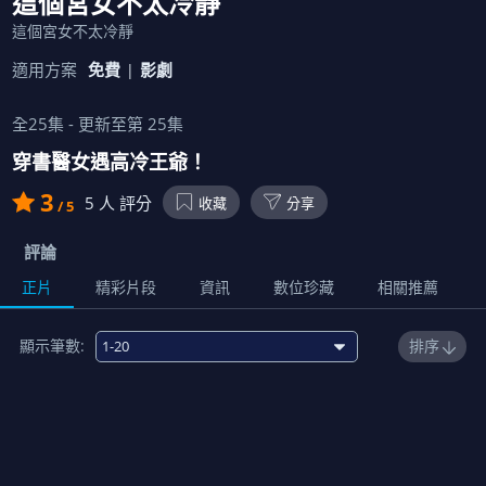
這個宮女不太冷靜
這個宮女不太冷靜
適用方案
免費
影劇
全
25
集 - 更新至第
25
集
穿書醫女遇高冷王爺！
3
5
人 評分
收藏
分享
/ 5
評論
正片
精彩片段
資訊
數位珍藏
相關推薦
顯示筆數:
排序
1
00:13:00