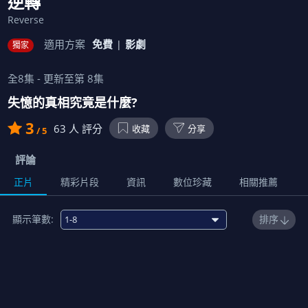
逆轉
Reverse
適用方案
免費
影劇
獨家
全
8
集 - 更新至第
8
集
失憶的真相究竟是什麼?
3
63
人 評分
收藏
分享
/ 5
評論
正片
精彩片段
資訊
數位珍藏
相關推薦
顯示筆數:
排序
1
事故
00:57:00