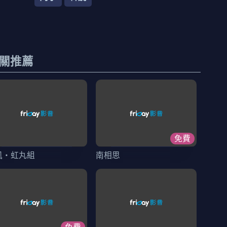
關推薦
免費
風・虹丸組
南相思