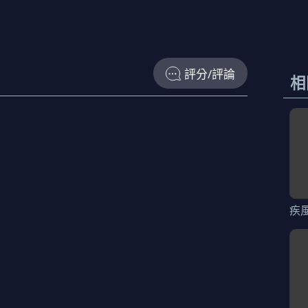
評分/評論
相
疾