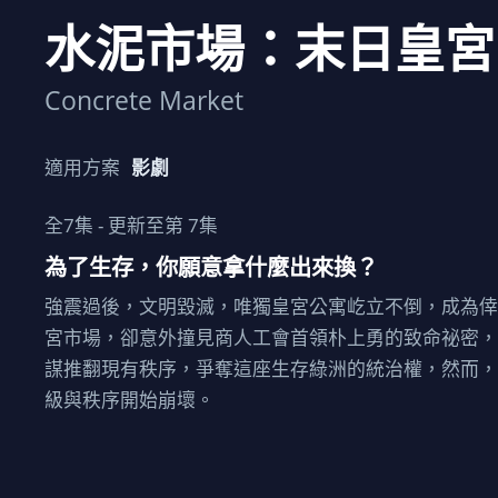
水泥市場：末日皇宮
Concrete Market
適用方案
影劇
全
7
集 - 更新至第
7
集
為了生存，你願意拿什麼出來換？
強震過後，文明毀滅，唯獨皇宮公寓屹立不倒，成為
宮市場，卻意外撞見商人工會首領朴上勇的致命祕密
謀推翻現有秩序，爭奪這座生存綠洲的統治權，然而
級與秩序開始崩壞。