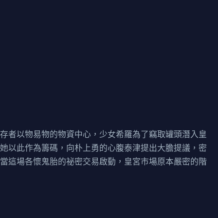
倖存者以物易物的物資中心，少女希羅為了竊取罐頭潛入皇
，她以此作為籌碼，向朴上勇的心腹泰津提出大膽提議，密
，當這場各懷鬼胎的祕密交易啟動，皇宮市場原本嚴密的階