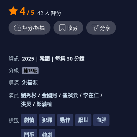
4
/ 5
42
人 評分
評分/評論
收藏
分享
資訊
2025
|
韓國
| 每集
30
分鐘
分級
輔15級
導演
洪基源
演員
劉秀彬
金國煕
崔禎云
李在仁
洪炅
鄭滿植
劇情
犯罪
動作
厭世
血腥
標籤
鬥爭
韓劇