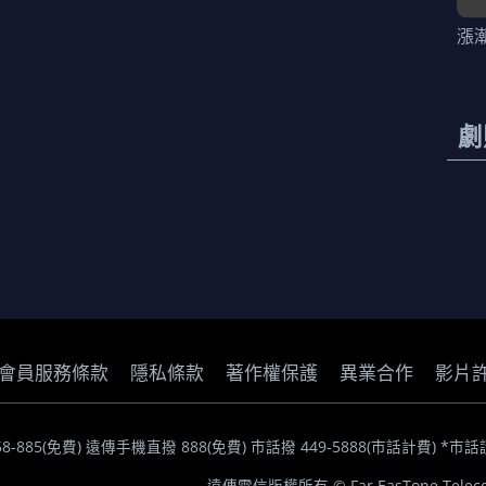
漲
劇
會員服務條款
隱私條款
著作權保護
異業合作
影片
058-885(免費) 遠傳手機直撥 888(免費) 市話撥 449-5888(市話計費
遠傳電信版權所有 © Far EasTone Telecom