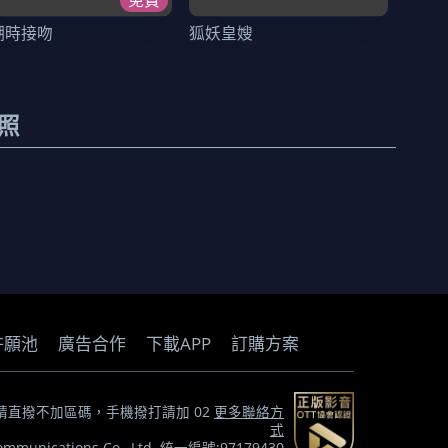
免費
潮時接吻
狐妖皇嫂
照
許願池
廣告合作
下載APP
訂購方案
) *市話請直撥不加區碼，手機撥打請加 02
更多聯絡方
式
munications Co., Ltd. 統一編號:97179430