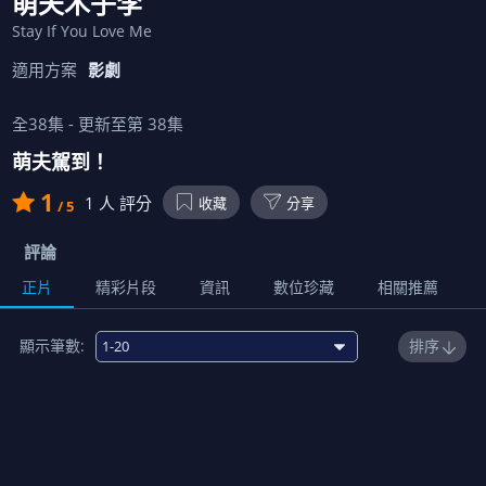
萌夫木子李
Stay If You Love Me
適用方案
影劇
全
38
集 - 更新至第
38
集
萌夫駕到！
1
1
人 評分
收藏
分享
/ 5
評論
正片
精彩片段
資訊
數位珍藏
相關推薦
顯示筆數:
排序
1
00:41:00