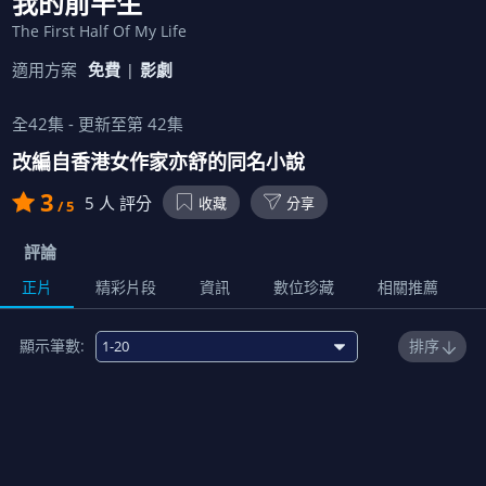
我的前半生
The First Half Of My Life
適用方案
免費
影劇
全
42
集 - 更新至第
42
集
改編自香港女作家亦舒的同名小說
3
5
人 評分
收藏
分享
/ 5
評論
正片
精彩片段
資訊
數位珍藏
相關推薦
顯示筆數:
排序
1
00:44:00