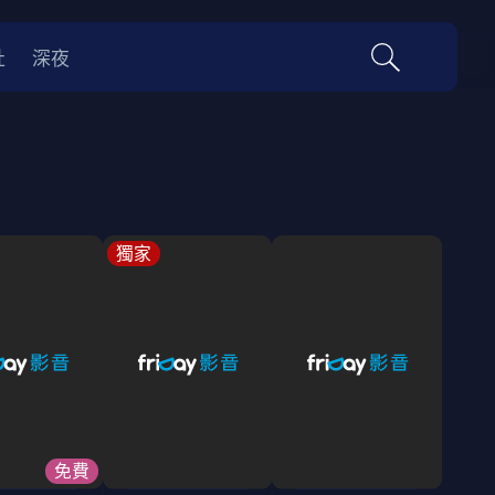
社
深夜
獨家
免費