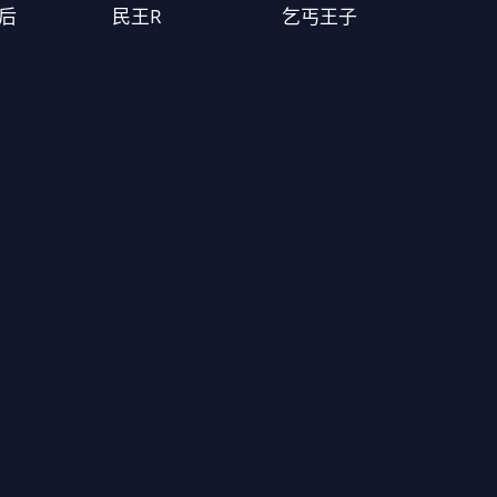
后
民王R
乞丐王子