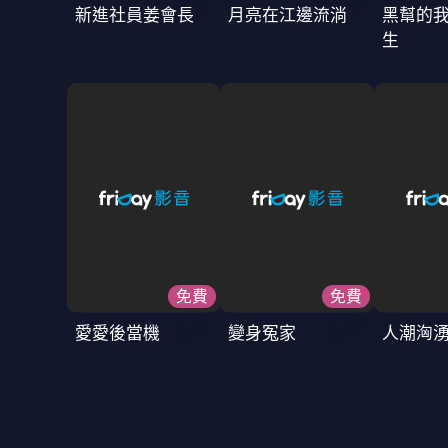
新進社員姜會長
月亮在江邊流淌
黑幫的
生
免費
免費
愛愛後當機
變身冤家
人潮洶