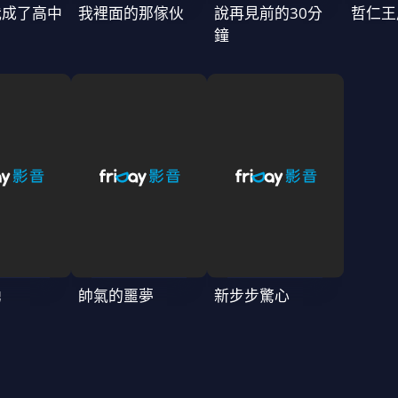
我成了高中
我裡面的那傢伙
說再見前的30分
哲仁王
鐘
湧
帥氣的噩夢
新步步驚心