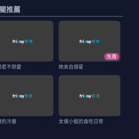
關推薦
免費
田君不戀愛
她來自煩星
燈的冷徹
女僕小姐的貪吃日常