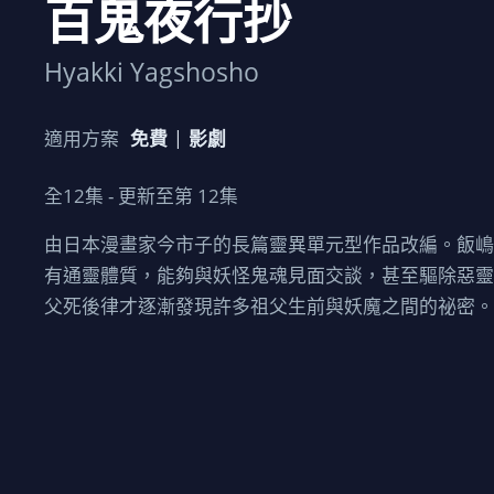
百鬼夜行抄
Hyakki Yagshosho
適用方案
免費
影劇
全
12
集 - 更新至第
12
集
由日本漫畫家今市子的長篇靈異單元型作品改編。飯
有通靈體質，能夠與妖怪鬼魂見面交談，甚至驅除惡
父死後律才逐漸發現許多祖父生前與妖魔之間的祕密