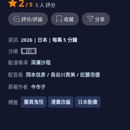
2
/ 5
5
人 評分
評分/評論
收藏
分享
資訊
2026
|
日本
| 每集
5
分鐘
分級
輔12級
動漫導演
深瀨沙哉
配音員
岡本信彥
長谷川育美
近藤浩德
原著作者
今市子
靈異鬼怪
漫畫改編
日本動畫
標籤