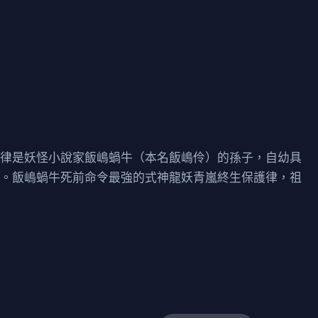
嶋律是妖怪小說家飯嶋蝸牛（本名飯嶋伶）的孫子，自幼具
靈。飯嶋蝸牛死前命令最強的式神龍妖青嵐終生保護律，祖
。