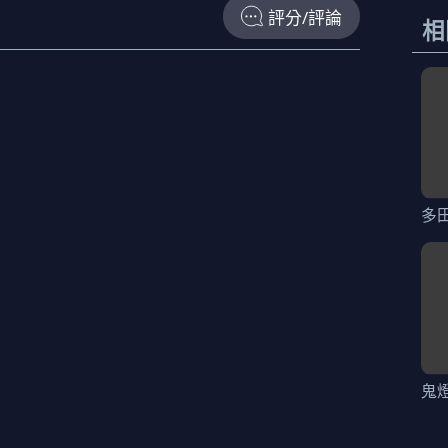
評分/評論
相
多
鬼