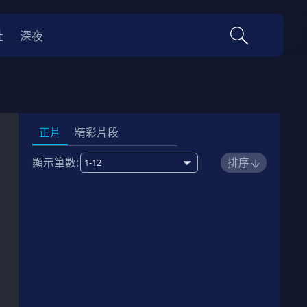
社
深夜
正片
精彩片段
顯示筆數:
排序
1
櫻之夢 遮眼鬼
00:04:00
劇情簡介
2
來訪者 遮眼鬼
00:04:00
劇情簡介