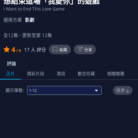
想結束這場「我愛你」的遊戲
I Want to End This Love Game
適用方案
影劇
全
12
集 - 更新至第
12
集
4
17
人 評分
收藏
分享
/ 5
評論
正片
精彩片段
資訊
數位珍藏
相關推薦
顯示筆數:
排序
免費
1
青梅竹馬不想輸
00:23:00
2
青梅竹馬要做料理