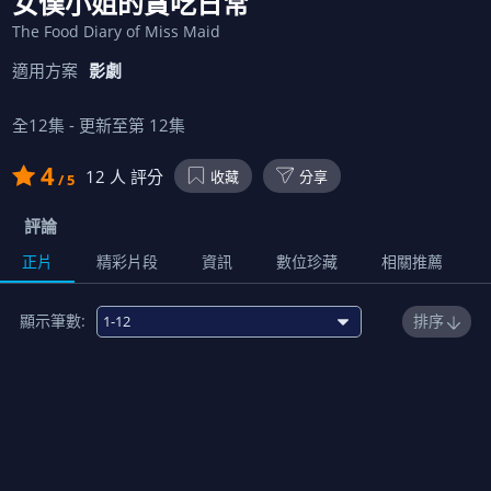
女僕小姐的貪吃日常
The Food Diary of Miss Maid
適用方案
影劇
全
12
集 - 更新至第
12
集
4
12
人 評分
收藏
分享
/ 5
評論
正片
精彩片段
資訊
數位珍藏
相關推薦
顯示筆數:
排序
免費
1
鯛魚燒、章魚燒、糰子、超商飯糰、年輪蛋糕
00:23:00
2
冰棒、甜茶、小饅頭、桔梗信玄餅、波蘿麵包