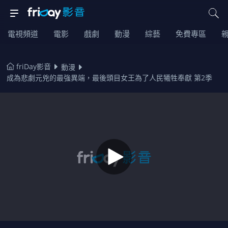
電視頻道
電影
戲劇
動漫
綜藝
免費專區
friDay影音
動漫
成為悲劇元兇的最強異端，最後頭目女王為了人民犧牲奉獻 第2季