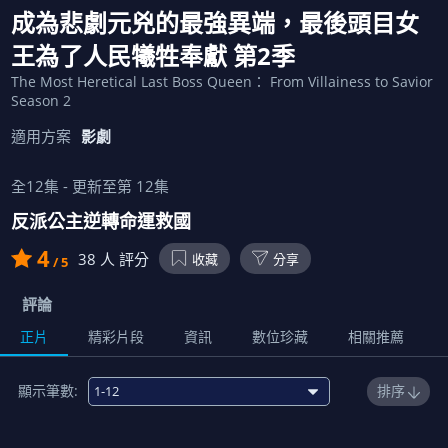
成為悲劇元兇的最強異端，最後頭目女
王為了人民犧牲奉獻 第2季
The Most Heretical Last Boss Queen： From Villainess to Savior
Season 2
適用方案
影劇
全
12
集 - 更新至第
12
集
反派公主逆轉命運救國
4
38
人 評分
收藏
分享
/ 5
評論
正片
精彩片段
資訊
數位珍藏
相關推薦
顯示筆數:
排序
免費
1