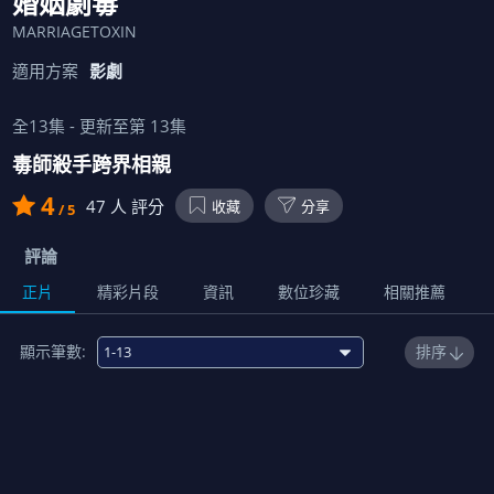
婚姻劇毒
MARRIAGETOXIN
適用方案
影劇
全
13
集 - 更新至第
13
集
毒師殺手跨界相親
4
47
人 評分
收藏
分享
/ 5
評論
正片
精彩片段
資訊
數位珍藏
相關推薦
顯示筆數:
排序
免費
1
用毒人的相親
00:23:00