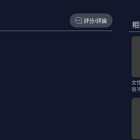
評分/評論
相
女
很