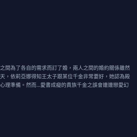
下之間為了各自的需求而訂了婚，兩人之間的婚約關係雖然
一天，依莉亞娜得知王太子跟某位千金非常要好，她認為殿
心理準備。然而…愛書成癡的貴族千金之誤會連連戀愛幻