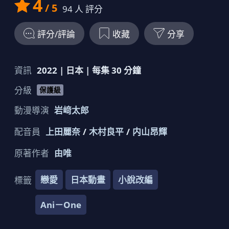
4
/ 5
94
人 評分
評分/評論
收藏
分享
資訊
2022
|
日本
| 每集
30
分鐘
分級
保護級
動漫導演
岩﨑太郎
配音員
上田麗奈
木村良平
内山昂輝
原著作者
由唯
戀愛
日本動畫
小說改編
標籤
Ani－One