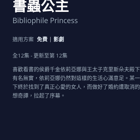
書蟲公主
Bibliophile Princess
適用方案
免費
影劇
全
12
集 - 更新至第
12
集
喜歡看書的侯爵千金依莉亞娜與王太子克里斯朵夫殿
有名無實，依莉亞娜仍然對這樣的生活心滿意足。某
下終於找到了真正心愛的女人，而做好了婚約遭取消的
想奇譚，拉起了序幕。