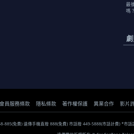
最
嗎
劇
會員服務條款
隱私條款
著作權保護
異業合作
影片
058-885(免費) 遠傳手機直撥 888(免費) 市話撥 449-5888(市話計費