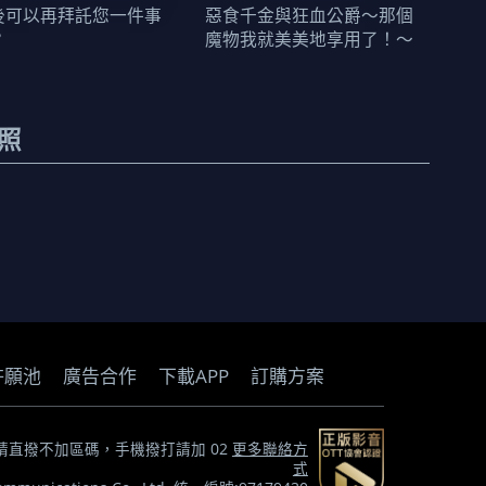
後可以再拜託您一件事
惡食千金與狂血公爵～那個
？
魔物我就美美地享用了！～
照
許願池
廣告合作
下載APP
訂購方案
) *市話請直撥不加區碼，手機撥打請加 02
更多聯絡方
式