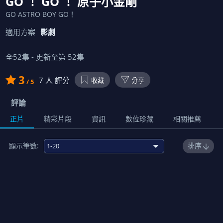
GO ！ GO ！ 原子小金剛
GO ASTRO BOY GO！
適用方案
影劇
全
52
集 - 更新至第
52
集
3
7
人 評分
收藏
分享
/ 5
評論
正片
精彩片段
資訊
數位珍藏
相關推薦
顯示筆數:
排序
免費
1
綠色大拇指
00:12:00
2
孵化之夜