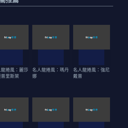
人龍捲風：麗莎
名人龍捲風：瑪丹
名人龍捲風：強尼
麗普里斯萊
娜
戴普