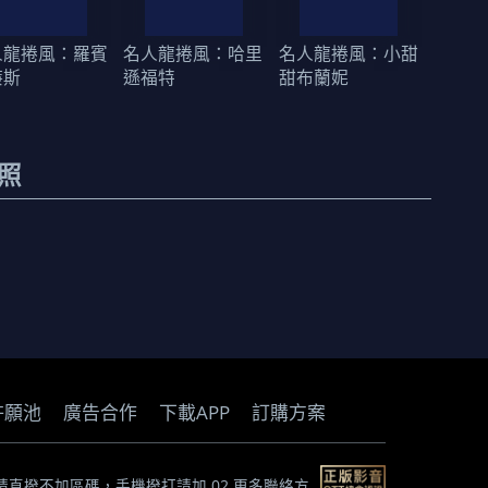
人龍捲風：羅賓
名人龍捲風：哈里
名人龍捲風：小甜
廉斯
遜福特
甜布蘭妮
照
許願池
廣告合作
下載APP
訂購方案
) *市話請直撥不加區碼，手機撥打請加 02
更多聯絡方