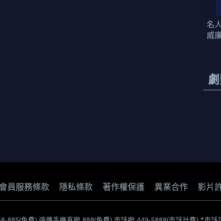
名
威
劇
會員服務條款
隱私條款
著作權保護
異業合作
影片
058-885(免費) 遠傳手機直撥 888(免費) 市話撥 449-5888(市話計費