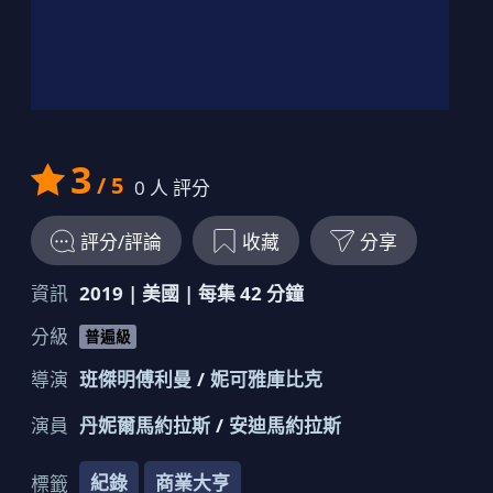
名人龍捲風：小甜甜布蘭
妮
3
/ 5
0
人 評分
評分/評論
收藏
分享
資訊
2019
|
美國
| 每集
42
分鐘
分級
普遍級
導演
班傑明傅利曼
妮可雅庫比克
演員
丹妮爾馬約拉斯
安迪馬約拉斯
紀錄
商業大亨
標籤