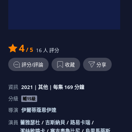
非誠勿擾2
4
/ 5
16
人 評分
評分/評論
收藏
分享
資訊
2021
|
其他
| 每集
169
分鐘
分級
輔15級
導演
伊爾蒂蔻恩伊達
演員
蕾雅瑟杜
吉斯納貝
路易卡瑞
潔絲敏婷卡
塞吉奧魯比尼
烏里馬蒂斯