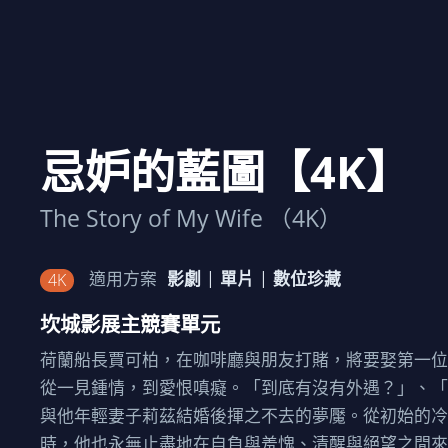
忌妒的藍圖【4K】
The Story of My Wife （4K）
適用方案
影劇
單片
數位珍藏
4K
坎城影展主競賽單元
荷蘭船長賈可柏，在咖啡廳與朋友打賭，將要娶第一
從一見鍾情，到愛恨嗔癡。「到底有沒有外遇？」、
與他年輕妻子莉茲結婚後揮之不去的夢魘。從初始的
時，他也永無止盡地在自負與羞愧、清醒與絕望之間來