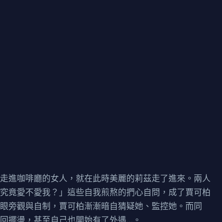
位走進咖啡廳的女人，就在此時美麗的莉茲走了進來。兩人
「究竟愛不愛我？」這些自我煎熬的捫心自問，成了賈可柏
冷眼旁觀與自制，賈可柏漸漸暗自猜疑她、監控她。而同
回擺盪，甚至自己也開始有了外遇…。