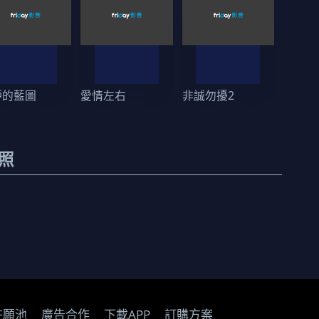
妒的藍圖
愛情左右
非誠勿擾2
照
許願池
廣告合作
下載APP
訂購方案