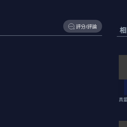
評分/評論
相
真