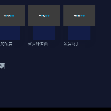
愛的謊言
逐夢練習曲
金牌寫手
照