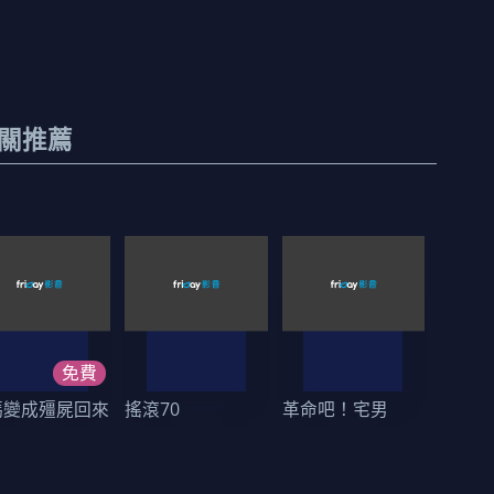
關推薦
免費
媽變成殭屍回來
搖滾70
革命吧！宅男