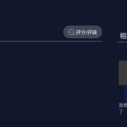
評分/評論
相
我
了