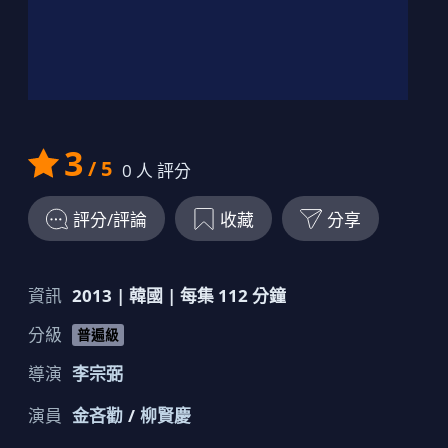
金牌寫手
3
/ 5
0
人 評分
評分/評論
收藏
分享
資訊
2013
|
韓國
| 每集
112
分鐘
分級
普遍級
導演
李宗弼
演員
金吝勸
柳賢慶