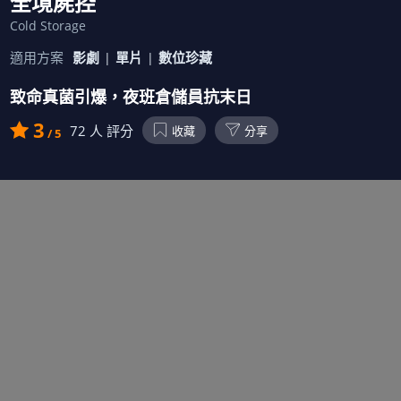
全境屍控
Cold Storage
適用方案
影劇
單片
數位珍藏
致命真菌引爆，夜班倉儲員抗末日
3
72
人 評分
收藏
分享
/ 5