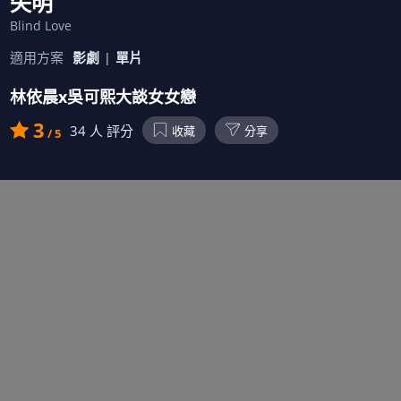
失明
Blind Love
適用方案
影劇
單片
林依晨x吳可熙大談女女戀
3
34
人 評分
收藏
分享
/ 5