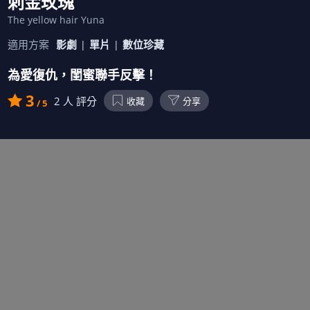
刺金玫瑰
The yellow hair Yuna
適用方案
影劇
單片
數位珍藏
為愛復仇，閨蜜聯手反擊！
3
2
人 評分
收藏
分享
/ 5