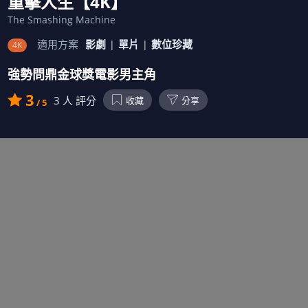
重擊人生【4K】
The Smashing Machine
適用方案
影劇
單片
數位珍藏
4K
強勢問鼎金球獎電影男主角
3
3
人 評分
收藏
分享
/ 5