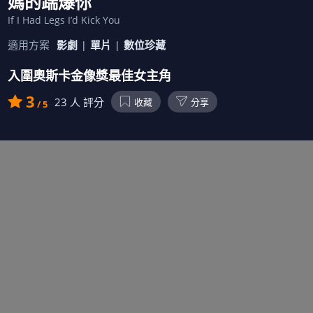
媽的踹爆你
If I Had Legs I’d Kick You
適用方案
影劇
單片
數位珍藏
入圍奧斯卡金像獎最佳女主角
3
23
人 評分
收藏
分享
/ 5