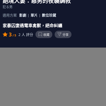
絕境人妻：惡男的夜襲調教
犯る男
適用方案
影劇
單片
數位珍藏
家暴囚妻遇電車禽獸，絕命糾纏
3
2
人 評分
收藏
分享
/ 5