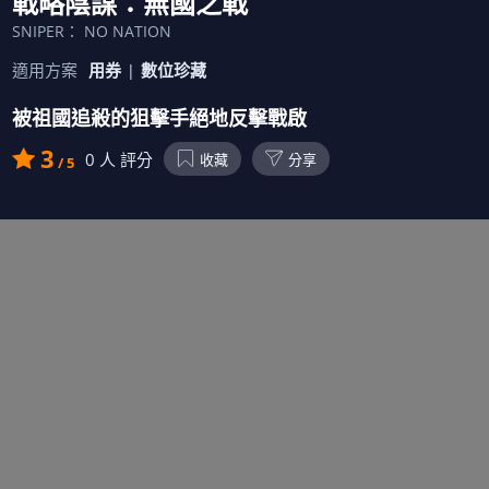
戰略陰謀：無國之戰
SNIPER： NO NATION
適用方案
用券
數位珍藏
被祖國追殺的狙擊手絕地反擊戰啟
3
0
人 評分
收藏
分享
/ 5