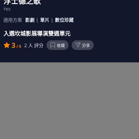
浮士德之歌
Yes
適用方案
影劇
單片
數位珍藏
入選坎城影展導演雙週單元
3
2
人 評分
收藏
分享
/ 5