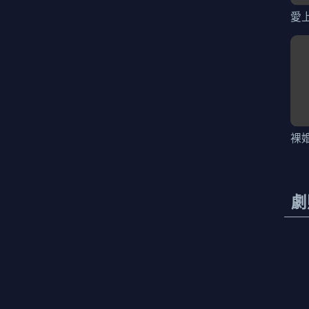
愛
裸
劇