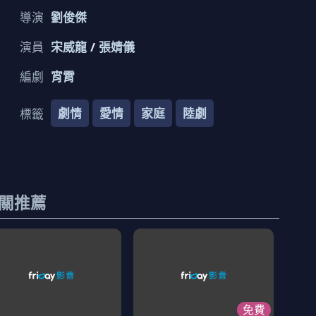
導演
劉俊傑
演員
宋威龍
張婧儀
編劇
宵霄
劇情
愛情
家庭
陸劇
標籤
關推薦
免費