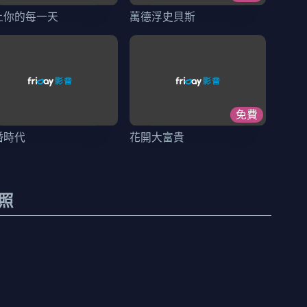
上你的每一天
萬德浮史貝斯
免費
婚時代
花開大富貴
照