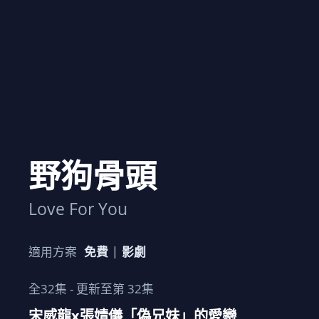
野狗骨頭
Love For You
適用方案
免費
影劇
全
32
集 - 更新至第
32
集
宋威龍x張婧儀「偽兄妹」的愛戀