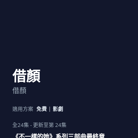
借顏
借顏
適用方案
免費
影劇
全
24
集 - 更新至第
24
集
《不一樣的她》系列三部曲最終章