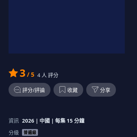
19
00:12:00
劇情簡介
20
00:13:00
劇情簡介
3
/ 5
4
人 評分
評分/評論
收藏
分享
資訊
2026
|
中國
| 每集
15
分鐘
分級
普遍級