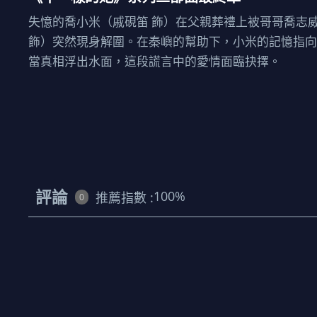
失憶的喬小米（戚硯笛 飾）在父親葬禮上被哥哥喬志
飾）突然現身解圍。在秦嶼的幫助下，小米的記憶指
當真相浮出水面，這段謊言中的愛情面臨抉擇。
評論
100
%
推薦指數 :
0