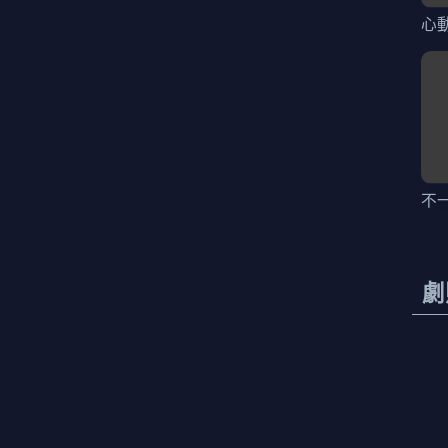
心
不
劇