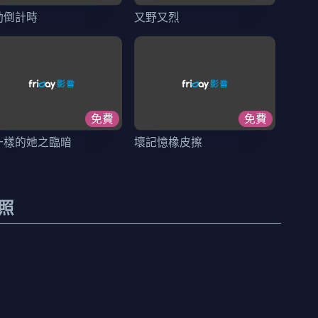
動倒計時
又野又烈
免費
免費
一樣的她之臨暗
壞記憶橡皮擦
照