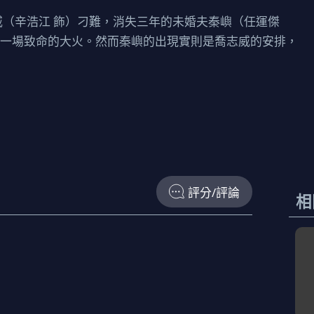
威（辛浩江 飾）刁難，消失三年的未婚夫秦嶼（任運傑
向一場致命的大火。然而秦嶼的出現實則是喬志威的安排，
評分/評論
相