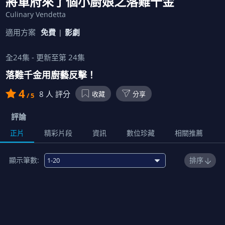
將軍府來了個小廚娘之落難千金
Culinary Vendetta
適用方案
免費
影劇
全
24
集 - 更新至第
24
集
落難千金用廚藝反擊！
4
8
人 評分
收藏
分享
/ 5
評論
正片
精彩片段
資訊
數位珍藏
相關推薦
顯示筆數:
排序
1
00:14:00