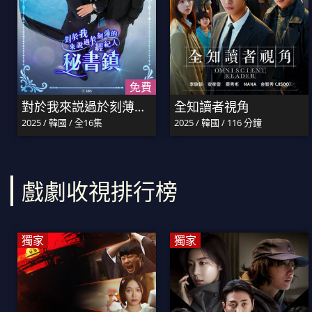
免費
對於我來説過於刻薄的經紀人－秘書鎮
全知讀者視角
2025 / 韓國 / 全16集
2025 / 韓國 / 116 分鐘
戲劇收視排行榜
獨家
獨家