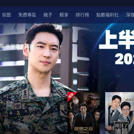
綜藝
免費專區
親子
輕享
排行榜
點數福利社
深
愛看 收視霸主揭曉