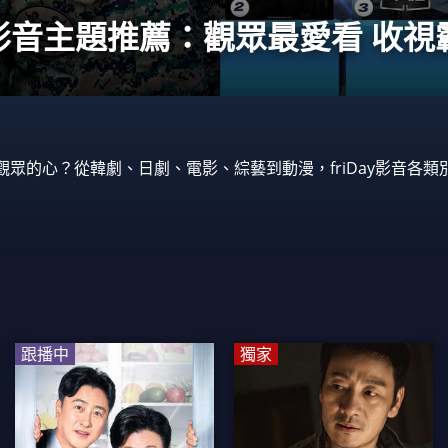
ay影音主題推薦：觀眾最愛看 收
觀眾的心？從韓劇、日劇、電影、綜藝到動漫，friDay影音各
跟播中
獨家