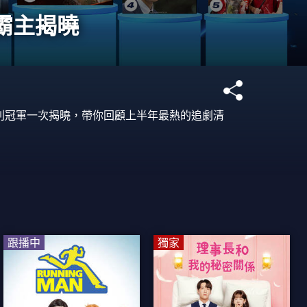
視霸主揭曉
類別冠軍一次揭曉，帶你回顧上半年最熱的追劇清
跟播中
獨家