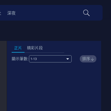
社
深夜
正片
精彩片段
顯示筆數:
排序
免費
1
向前邁進
00:23:00
劇情簡介
2
為了球隊
00:23:00
劇情簡介