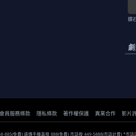
鑽石
劇
會員服務條款
隱私條款
著作權保護
異業合作
影片
058-885(免費) 遠傳手機直撥 888(免費) 市話撥 449-5888(市話計費