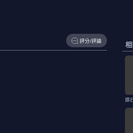
評分/評論
相
鑽