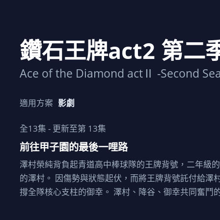
鑽石王牌act2 第二
Ace of the Diamond actⅡ -Second Se
適用方案
影劇
全
13
集 - 更新至第
13
集
前往甲子園的最後一哩路
澤村榮純背負起青道高中棒球隊的王牌背號，二年級的
的澤村。 因傷勢與狀態起伏，而將王牌背號託付給澤
撐全隊核心支柱的御幸。 澤村、降谷、御幸共同奮鬥