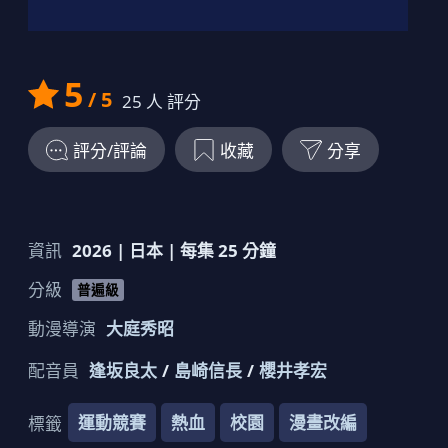
5
/ 5
25
人 評分
評分/評論
收藏
分享
資訊
2026
|
日本
| 每集
25
分鐘
分級
普遍級
動漫導演
大庭秀昭
配音員
逢坂良太
島崎信長
櫻井孝宏
運動競賽
熱血
校園
漫畫改編
標籤