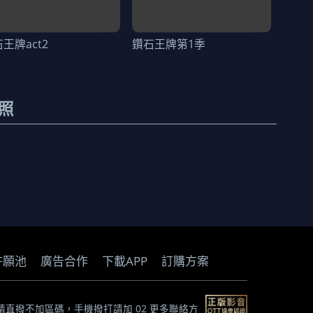
王牌act2
鑽石王牌第1季
照
許願池
廣告合作
下載APP
訂購方案
) *市話請直撥不加區碼，手機撥打請加 02
更多聯絡方