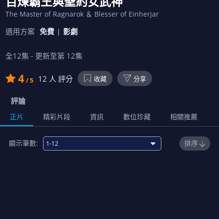
百煉霸王與聖約女武神
The Master of Ragnarok ＆ Blesser of Einherjar
適用方案
免費
影劇
全
12
集 - 更新至第
12
集
4
12
人 評分
收藏
分享
/ 5
評論
正片
精彩片段
資訊
數位珍藏
相關推薦
顯示筆數:
排序
1
舉杯結義
00:23:00
2
狼的戰術