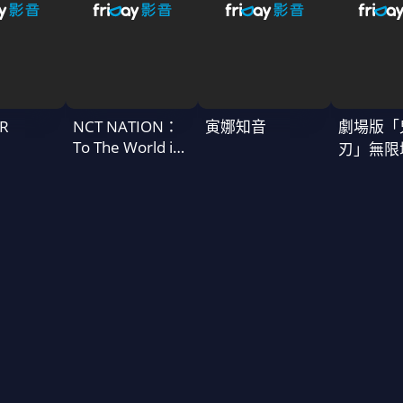
R
NCT NATION：
寅娜知音
劇場版「
To The World in
刃」無限
Cinemas
一章 猗