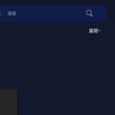
社
深夜
展開
行腳
生活知識
兒童節目
靈異鬼怪
競賽比拼