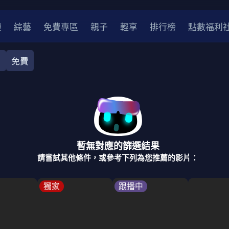
漫
綜藝
免費專區
親子
輕享
排行榜
點數福利
目
免費
相聲
閣家欣賞
醫學健康
新聞綜合
美食料理
旅遊
2
2021
2020
2010-2019
2000年代
暫無對應的篩選結果
請嘗試其他條件，或參考下列為您推薦的影片：
獨家
跟播中