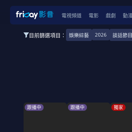
電視頻道
電影
戲劇
動
2026
目前篩選項目：
娛樂綜藝
談話節
全部類型
娛樂綜藝
運動樂活
自然紀實
2026
2025
2024
2023
202
全部年份
全部標籤
談話節目
實境節目
親子
全部方案
免費
跟播中
跟播中
獨家