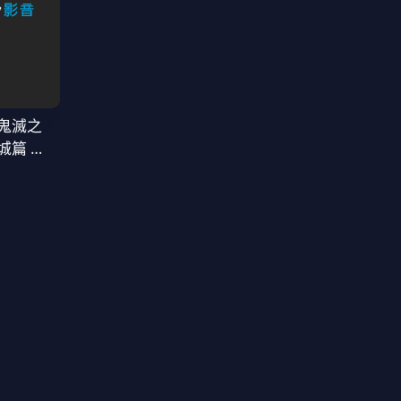
鬼滅之
城篇 第
窩座再襲