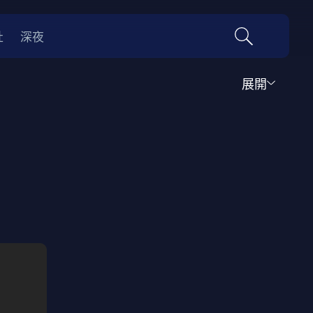
社
深夜
展開
行腳
生活知識
兒童節目
靈異鬼怪
競賽比拼