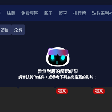
漫
綜藝
免費專區
親子
輕享
排行榜
點數福利
話節目
免費
相聲
閣家欣賞
醫學健康
新聞綜合
美食料理
旅遊
2
2021
2020
2010-2019
2000年代
暫無對應的篩選結果
請嘗試其他條件，或參考下列為您推薦的影片：
獨家
獨家