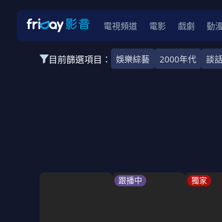
電視頻道
電影
戲劇
動
目前篩選項目：
娛樂綜藝
2000年代
談
全部類型
娛樂綜藝
運動樂活
自然紀實
2026
2025
2024
2023
202
全部年份
全部標籤
談話節目
實境節目
親子
全部方案
免費
跟播中
獨家