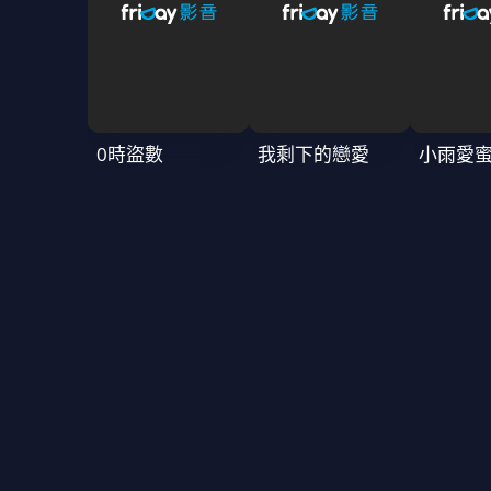
0時盜數
我剩下的戀愛
小雨愛