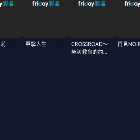
蜜莉
重擊人生
CROSSROAD～
再見NOI
急診救命的約定
～