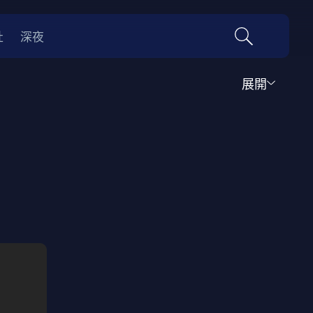
社
深夜
展開
行腳
生活知識
兒童節目
靈異鬼怪
競賽比拼