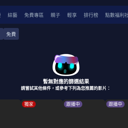
漫
綜藝
免費專區
親子
輕享
排行榜
點數福利
目
免費
相聲
閣家欣賞
醫學健康
新聞綜合
美食料理
旅遊
2
2021
2020
2010-2019
2000年代
暫無對應的篩選結果
請嘗試其他條件，或參考下列為您推薦的影片：
獨家
跟播中
跟播中