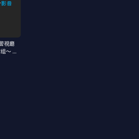
警視廳
案组〜 第