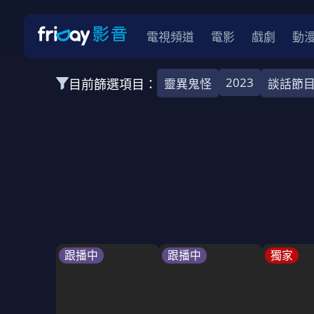
電視頻道
電影
戲劇
動
2023
目前篩選項目：
靈異鬼怪
談話節
全部類型
娛樂綜藝
運動樂活
自然紀實
2026
2025
2024
2023
202
全部年份
全部標籤
談話節目
實境節目
親子
全部方案
免費
跟播中
跟播中
獨家