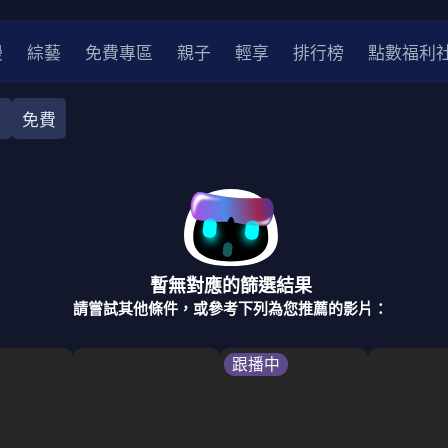
漫
綜藝
免費專區
親子
輕享
排行榜
點數福利
目
免費
相聲
閣家欣賞
醫學健康
新聞綜合
美食料理
旅遊
2
2021
2020
2010-2019
2000年代
暫無對應的篩選結果
請嘗試其他條件，或參考下列為您推薦的影片：
跟播中