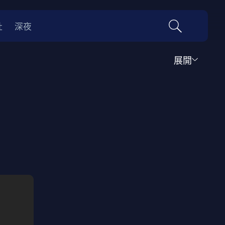
社
深夜
展開
行腳
生活知識
兒童節目
靈異鬼怪
競賽比拼