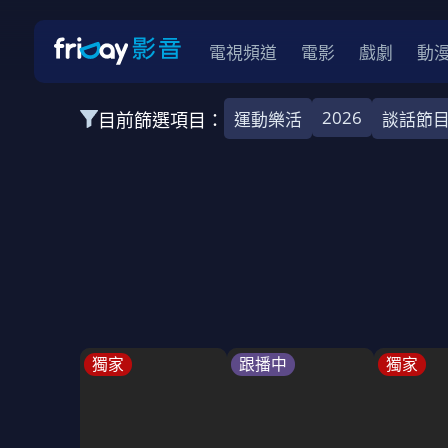
電視頻道
電影
戲劇
動
2026
目前篩選項目：
運動樂活
談話節
全部類型
娛樂綜藝
運動樂活
自然紀實
2026
2025
2024
2023
202
全部年份
全部標籤
談話節目
實境節目
親子
全部方案
免費
獨家
跟播中
獨家