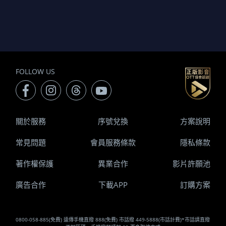
FOLLOW US
關於服務
序號兌換
方案說明
常見問題
會員服務條款
隱私條款
著作權保護
異業合作
影片許願池
廣告合作
下載APP
訂購方案
0800-058-885(免費) 遠傳手機直撥 888(免費) 市話撥 449-5888(市話計費)*市話請直撥