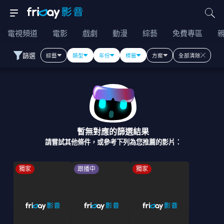
電視頻道
電影
戲劇
動漫
綜藝
免費專區
篩選
綜藝
類型
年份
標籤
方案
全部清除
暫無對應的篩選結果
請嘗試其他條件，或參考下列為您推薦的影片：
獨家
跟播中
獨家