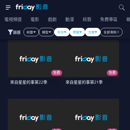
電視頻道
電影
戲劇
動漫
綜藝
免費專區
篩選
綜藝
類型
年份
標籤
方案
全部清除
免費
免費
來自星星的事第22季
來自星星的事第21季