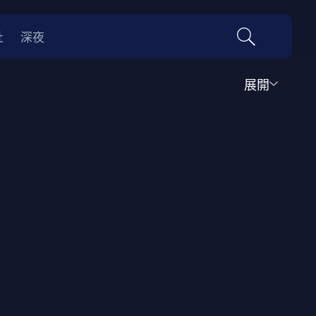
社
深夜
展開
運動
家庭
音樂歌舞
動畫
紀錄
傳記
經典老片
情
0年代
70年代
動漫改編
國際影展專區
名偵探柯南系列
吉卜力