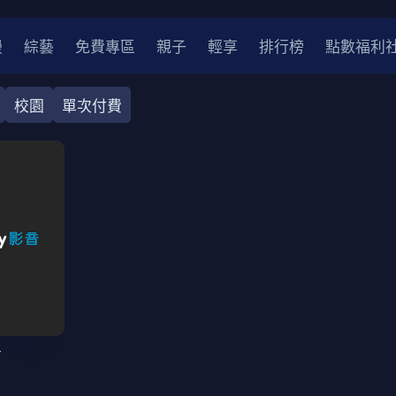
漫
綜藝
免費專區
親子
輕享
排行榜
點數福利
校園
單次付費
奇幻
犯罪
冒險
驚悚
恐怖
災難
戰爭
喜劇
中國
香港
法國
其他
2
2021
2020
2010-2019
2000年代
90年代
8
LGBTQ
裝
醫生
警察
浪漫
溫馨
懸疑
小說改編
令
4K
位珍藏
霹靂