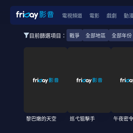
電視頻道
電影
戲劇
動
目前篩選項目：
戰爭
全部地區
全部年份
全部類型
韓影
動作
劇情
愛情
科幻
全部地區
韓國
美國
泰國
日本
台灣
2026
2025
2024
2023
202
全部年份
全部標籤
警匪片
槍戰
婚外情
校園
古
黎巴嫩的天空
巡弋狙擊手
午夜密
全部方案
免費
影劇
單次付費
用券
數