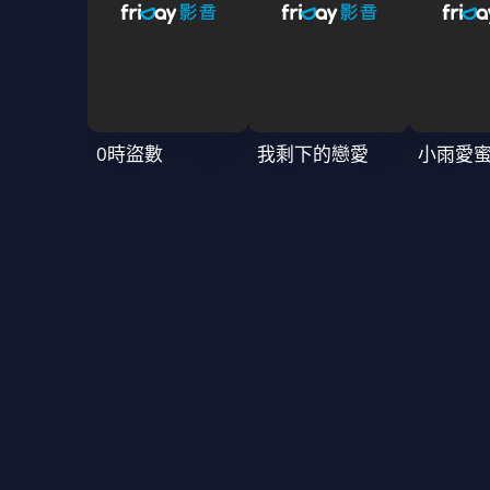
0時盜數
我剩下的戀愛
小雨愛