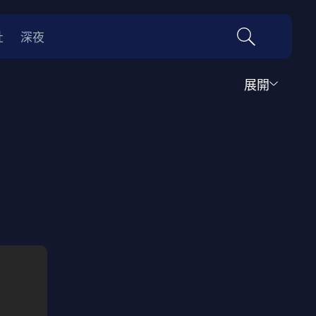
社
深夜
展開
運動
家庭
音樂歌舞
動畫
紀錄
傳記
經典老片
情
0年代
70年代
動漫改編
國際影展專區
名偵探柯南系列
吉卜力