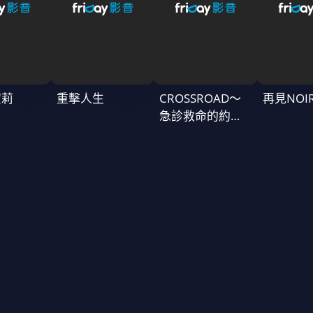
蜜莉
重擊人生
CROSSROAD～
再見NOI
急診救命的約定
～