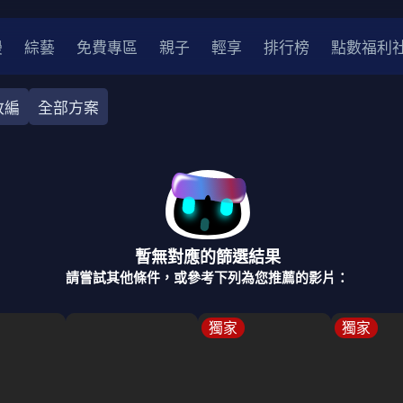
漫
綜藝
免費專區
親子
輕享
排行榜
點數福利
改編
全部方案
奇幻
犯罪
冒險
驚悚
恐怖
災難
戰爭
喜劇
中國
香港
法國
其他
暫無對應的篩選結果
2
2021
2020
2010-2019
2000年代
90年代
8
請嘗試其他條件，或參考下列為您推薦的影片：
LGBTQ
裝
醫生
警察
浪漫
溫馨
懸疑
小說改編
獨家
獨家
4K
位珍藏
霹靂