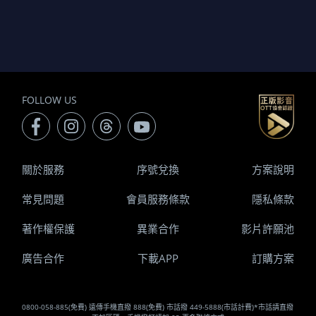
FOLLOW US
關於服務
序號兌換
方案說明
常見問題
會員服務條款
隱私條款
著作權保護
異業合作
影片許願池
廣告合作
下載APP
訂購方案
0800-058-885(免費) 遠傳手機直撥 888(免費) 市話撥 449-5888(市話計費)*市話請直撥