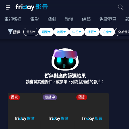
電視頻道
電影
戲劇
動漫
綜藝
免費專區
篩選
電影
類型
地區
年份
標籤
方案
全部清
暫無對應的篩選結果
請嘗試其他條件，或參考下列為您推薦的影片：
獨家
跟播中
獨家